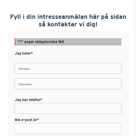
Fyll i din intresseanmälan här på sidan
så kontaktar vi dig!
”
*
” anger obligatoriska fält
Jag heter
*
Förnamn
Efternamn
Jag har telefon
*
Min e-post är
*