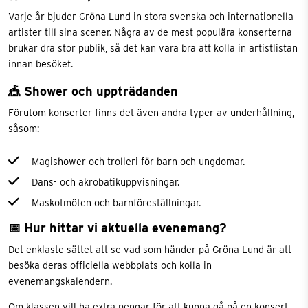
Varje år bjuder Gröna Lund in stora svenska och internationella
artister till sina scener. Några av de mest populära konserterna
brukar dra stor publik, så det kan vara bra att kolla in artistlistan
innan besöket.
🎪 Shower och uppträdanden
Förutom konserter finns det även andra typer av underhållning,
såsom:
Magishower och trolleri för barn och ungdomar.
Dans- och akrobatikuppvisningar.
Maskotmöten och barnföreställningar.
📅 Hur hittar vi aktuella evenemang?
Det enklaste sättet att se vad som händer på Gröna Lund är att
besöka deras
officiella webbplats
och kolla in
evenemangskalendern.
Om klassen vill ha extra pengar för att kunna gå på en konsert