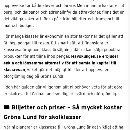
upplevelse för både elever och lärare. Men innan ni kastar er ut i
berg- och dalbanor och adrenalinfyllda attraktioner, finns det en
del viktiga saker att tänka på – från biljetter och transport till
mat och budget.
För många klasser är ekonomin en stor faktor när det gäller att
få ihop pengar till resan. Ett smart sätt att finansiera er
klassresa är genom klassförsäljning, där ni kan sälja populära
produkter för att tjäna ihop pengar.
Havskungen.se
erbjuder
enkla och lönsamma alternativ för att samla in kapital till
klassresan
, vilket gör det möjligt för fler att uppleva en
oförglömlig dag på Gröna Lund!
I den här guiden går vi igenom allt ni behöver veta för att göra
er skolresa till Gröna Lund smidig, prisvärd och oförglömlig.
🎟 Biljetter och priser – Så mycket kostar
Gröna Lund för skolklasser
När ni planerar er klassresa till Gröna Lund är det viktigt att ha