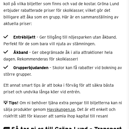
koll på vilka biljetter som finns och vad de kostar. Gröna Lund
erbjuder rabatterade priser för skolklasser, vilket gör det
billigare att åka som en grupp. Här är en sammanställning av
aktuella priser:
Entrébiljett
– Ger tillgång till nöjesparken utan åkband.
Perfekt för de som bara vill njuta av stämningen.
Åkband
– Ger obegränsade åk i alla attraktioner hela
dagen. Rekommenderas för skolklasser!
Grupperbjudanden
– Skolor kan få rabatter vid bokning av
större grupper.
Ett annat smart tips är att boka i förväg för att säkra bästa
priset och undvika långa köer vid entrén.
💡 Tips!
Om ni behöver tjäna extra pengar till biljetterna kan ni
sälja produkter genom
Havskungen.se
. Det är ett enkelt och
riskfritt sätt för klasser att samla ihop kapital till resan!
🚌 Så tar ni er till Gröna Lund – Transport