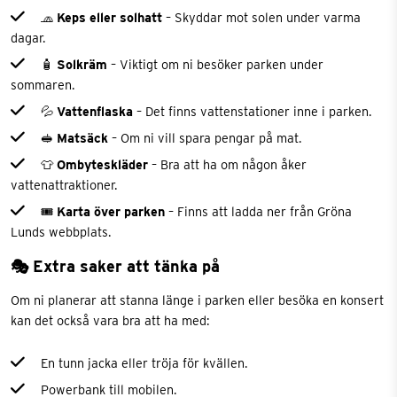
🧢
Keps eller solhatt
– Skyddar mot solen under varma
dagar.
🧴
Solkräm
– Viktigt om ni besöker parken under
sommaren.
💦
Vattenflaska
– Det finns vattenstationer inne i parken.
🥪
Matsäck
– Om ni vill spara pengar på mat.
👕
Ombyteskläder
– Bra att ha om någon åker
vattenattraktioner.
🎟
Karta över parken
– Finns att ladda ner från Gröna
Lunds webbplats.
🎭 Extra saker att tänka på
Om ni planerar att stanna länge i parken eller besöka en konsert
kan det också vara bra att ha med:
En tunn jacka eller tröja för kvällen.
Powerbank till mobilen.