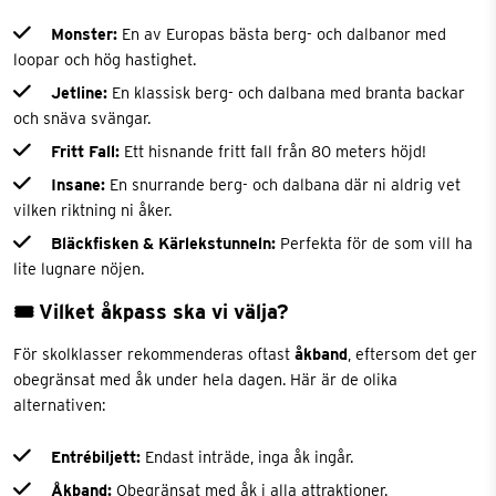
Monster:
En av Europas bästa berg- och dalbanor med
loopar och hög hastighet.
Jetline:
En klassisk berg- och dalbana med branta backar
och snäva svängar.
Fritt Fall:
Ett hisnande fritt fall från 80 meters höjd!
Insane:
En snurrande berg- och dalbana där ni aldrig vet
vilken riktning ni åker.
Bläckfisken & Kärlekstunneln:
Perfekta för de som vill ha
lite lugnare nöjen.
🎟 Vilket åkpass ska vi välja?
För skolklasser rekommenderas oftast
åkband
, eftersom det ger
obegränsat med åk under hela dagen. Här är de olika
alternativen:
Entrébiljett:
Endast inträde, inga åk ingår.
Åkband:
Obegränsat med åk i alla attraktioner.