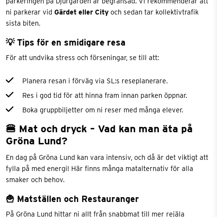
parkeringen på Djurgården är begränsad. Vi rekommenderar att
ni parkerar vid
Gärdet eller City
och sedan tar kollektivtrafik
sista biten.
💡 Tips för en smidigare resa
För att undvika stress och förseningar, se till att:
Planera resan i förväg via
SL:s reseplanerare
.
Res i god tid för att hinna fram innan parken öppnar.
Boka gruppbiljetter om ni reser med många elever.
🍔 Mat och dryck – Vad kan man äta på
Gröna Lund?
En dag på Gröna Lund kan vara intensiv, och då är det viktigt att
fylla på med energi! Här finns många matalternativ för alla
smaker och behov.
🍟 Matställen och Restauranger
På Gröna Lund hittar ni allt från snabbmat till mer rejäla