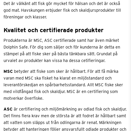
Det är välkänt att fisk gör mycket för hälsan och det är också
god mat. Havskungen erbjuder fisk och skaldjursprodukter till
föreningar och klasser.
Kvalitet och certifierade produkter
Produkterna är MSC, ASC certifierade samt har även märket
Dolphin Safe. För dig som säljer och för kunderna är detta en
stämpel på att fiske sker på bästa tänkbara sätt. Grundat på
urvalet av produkter kan vissa ha dessa cetifieringar.
MSC
betyder att fiske som sker är hållbart. För att få märka
varan med MSC ska fisket ha klarat en miljöstandard och
leverantörskedjan en spårbarhetsstandard. Allt MSC fiske sker
med vildfångad fisk och skaldjur. MSC är en certifiering som
motverkar överfiske.
ASC
är certifiering och miljömärkning av odlad fisk och skaldjur.
Det finns flera krav men de största är att fodret är hållbart samt
att vatten som släpps ut från odlingarna är renat. Märkningen
betyder att hanteringen följer ansvarsfullt odlade produkter och